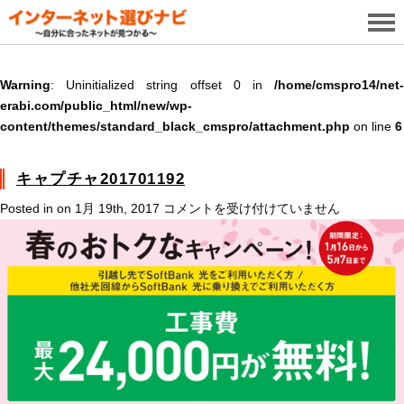
Warning
: Uninitialized string offset 0 in
/home/cmspro14/net-
erabi.com/public_html/new/wp-
content/themes/standard_black_cmspro/attachment.php
on line
6
キャプチャ201701192
キ
Posted in on 1月 19th, 2017
コメントを受け付けていません
ャ
プ
チ
ャ
201701192
は