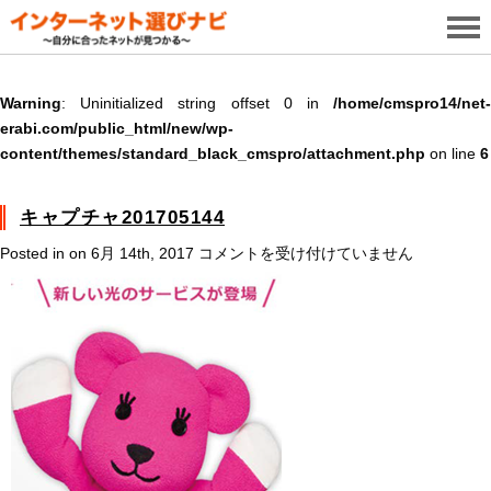
Warning
: Uninitialized string offset 0 in
/home/cmspro14/net-
erabi.com/public_html/new/wp-
content/themes/standard_black_cmspro/attachment.php
on line
6
キャプチャ201705144
キ
Posted in on 6月 14th, 2017
コメントを受け付けていません
ャ
プ
チ
ャ
201705144
は