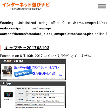
Warning
: Uninitialized string offset 0 in
/home/cmspro14/net-
erabi.com/public_html/new/wp-
content/themes/standard_black_cmspro/attachment.php
on line
6
キャプチャ201708103
キ
Posted in on 8月 10th, 2017
コメントを受け付けていません
ャ
プ
チ
ャ
201708103
は