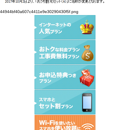
44944bf40a607c4411e9e30290430f5f.png