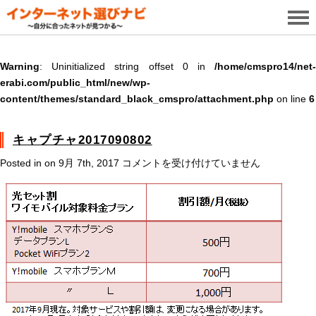
Warning
: Uninitialized string offset 0 in
/home/cmspro14/net-
erabi.com/public_html/new/wp-
content/themes/standard_black_cmspro/attachment.php
on line
6
キャプチャ2017090802
キ
Posted in on 9月 7th, 2017
コメントを受け付けていません
ャ
プ
チ
ャ
2017090802
は