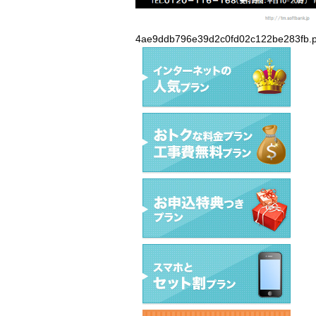
4ae9ddb796e39d2c0fd02c122be283fb.