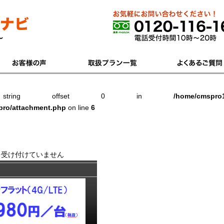
zed string offset 0 in
/home/cmspro1
pro/attachment.php
on line
6
を受け付けていません
02