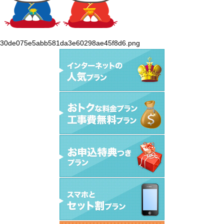
30de075e5abb581da3e60298ae45f8d6.png