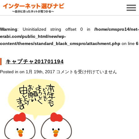
Warning
: Uninitialized string offset 0 in
/home/cmspro14/net-
erabi.com/public_html/new/wp-
content/themes/standard_black_cmspro/attachment.php
on line
6
キャプチャ201701194
キ
Posted in on 1月 19th, 2017
コメントを受け付けていません
ャ
プ
チ
ャ
201701194
は