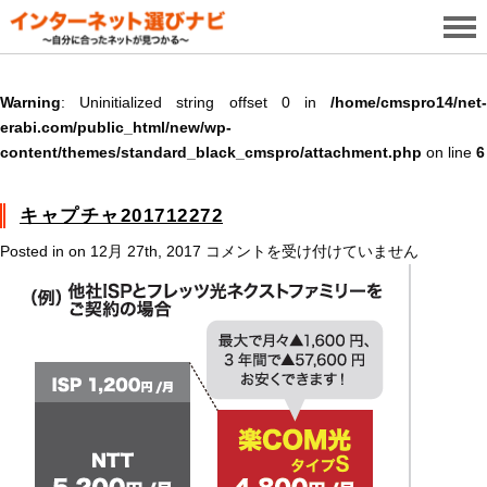
Warning
: Uninitialized string offset 0 in
/home/cmspro14/net-
erabi.com/public_html/new/wp-
content/themes/standard_black_cmspro/attachment.php
on line
6
キャプチャ201712272
キ
Posted in on 12月 27th, 2017
コメントを受け付けていません
ャ
プ
チ
ャ
201712272
は