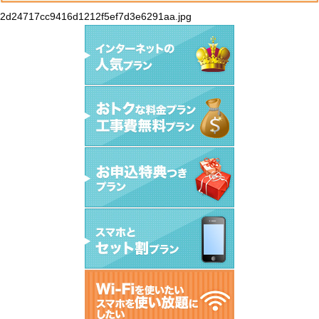
2d24717cc9416d1212f5ef7d3e6291aa.jpg