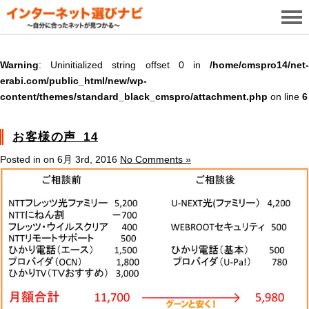
Warning
: Uninitialized string offset 0 in
/home/cmspro14/net-
erabi.com/public_html/new/wp-
content/themes/standard_black_cmspro/attachment.php
on line
6
お客様の声_14
Posted in on 6月 3rd, 2016
No Comments »