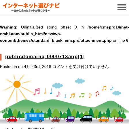
Warning
: Uninitialized string offset 0 in
/home/cmspro14/net-
erabi.com/public_html/new/wp-
content/themes/standard_black_cmspro/attachment.php
on line
6
publicdomainq-0000713anp[1]
publicdomainq-
Posted in on 4月 23rd, 2018
コメントを受け付けていません
0000713anp[1]
は