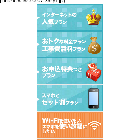
publicdomainq-0000713anp1.jpg