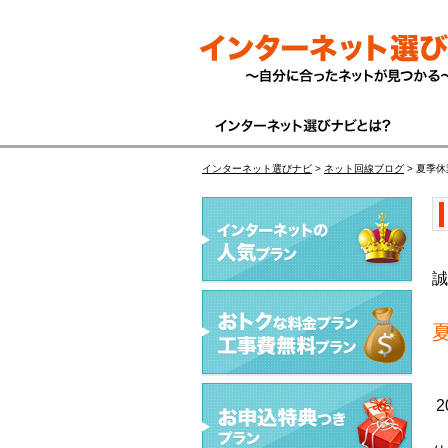
インターネット選びナビ
>
ネット回線ブログ
>
夏季休
誠
2