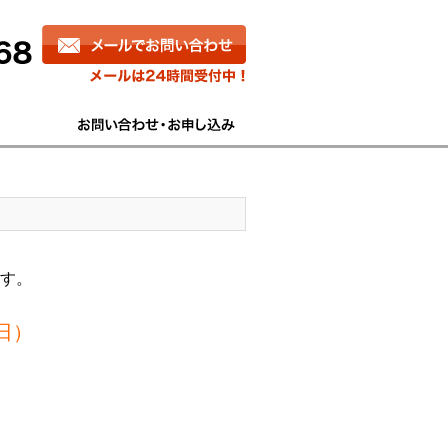
す。
（日）