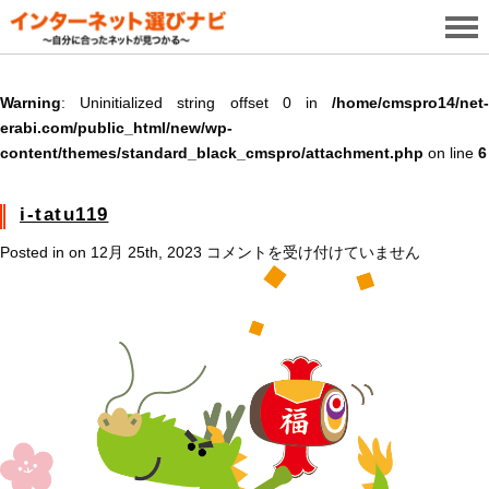
Warning
: Uninitialized string offset 0 in
/home/cmspro14/net-
erabi.com/public_html/new/wp-
content/themes/standard_black_cmspro/attachment.php
on line
6
i-tatu119
i-
Posted in on 12月 25th, 2023
コメントを受け付けていません
tatu119
は