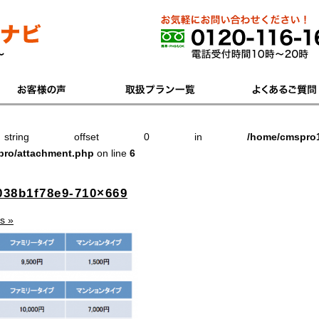
zed string offset 0 in
/home/cmspro1
pro/attachment.php
on line
6
038b1f78e9-710×669
s »