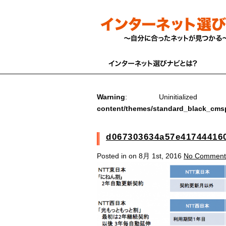
Warning
: Uninitiali
content/themes/standard_black_cms
d067303634a57e41744416
Posted in on 8月 1st, 2016
No Comment