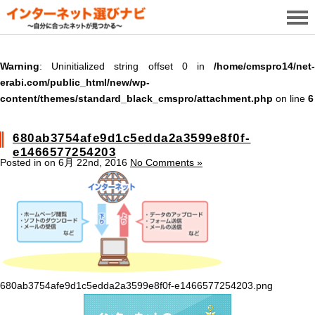
Warning
: Uninitialized string offset 0 in
/home/cmspro14/net-
erabi.com/public_html/new/wp-
content/themes/standard_black_cmspro/attachment.php
on line
6
680ab3754afe9d1c5edda2a3599e8f0f-
e1466577254203
Posted in on 6月 22nd, 2016
No Comments »
680ab3754afe9d1c5edda2a3599e8f0f-e1466577254203.png