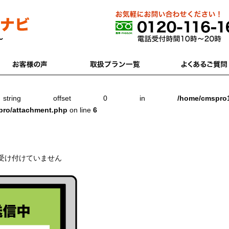
zed string offset 0 in
/home/cmspro1
pro/attachment.php
on line
6
0310_S
受け付けていません