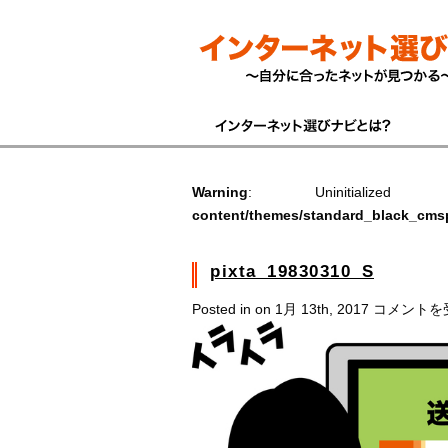
Warning
: Uninitiali
content/themes/standard_black_cms
pixta_19830310_S
pixta_1983
Posted in on 1月 13th, 2017
コメントを
は