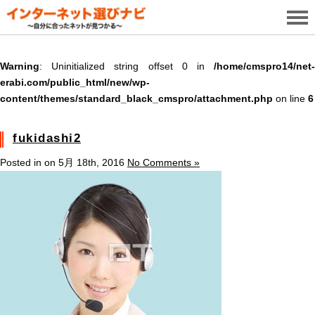
Warning
: Uninitialized string offset 0 in
/home/cmspro14/net-
erabi.com/public_html/new/wp-
content/themes/standard_black_cmspro/attachment.php
on line
6
fukidashi2
Posted in on 5月 18th, 2016
No Comments »